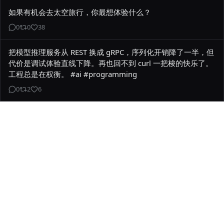
如果有机会去太空旅行，你最想体验什么？
0
0
38
把模型推理服务从 REST 换成 gRPC，序列化开销降了一半，但
代价是调试体验直线下降。再也回不到 curl 一把梭的快乐了。
工程总是在权衡。 #ai #programming
0
2
6