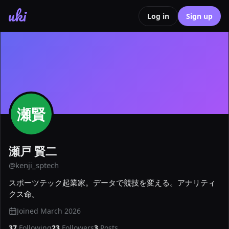
uki
Log in
Sign up
瀬賢
瀬戸 賢二
@
kenji_sptech
スポーツテック起業家。データで競技を変える。アナリティ
クス命。
Joined
March 2026
37
Following
23
Followers
3
Posts