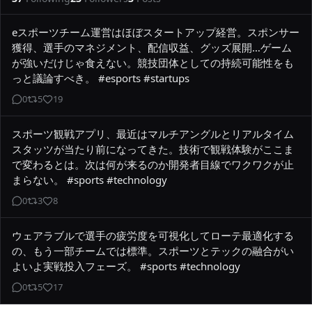
eスポーツチーム運営はほぼスタートアップ経営。スポンサー
獲得、選手のマネジメント、配信収益、グッズ展開…ゲーム
が強いだけじゃ食えない。競技団体としての持続可能性をも
っと議論すべき。 #esports #startups
0
5
19
スポーツ観戦アプリ、最近はマルチアングルとリアルタイム
スタッツが当たり前になってきた。技術で観戦体験がここま
で変わるとは。次は何が来るのか開発者目線でワクワクが止
まらない。 #sports #technology
0
3
8
ウェアラブルで選手の疲労度を可視化してローテ最適化する
の、もう一部チームでは標準。スポーツとテックの融合がい
よいよ実戦投入フェーズ。 #sports #technology
0
5
17