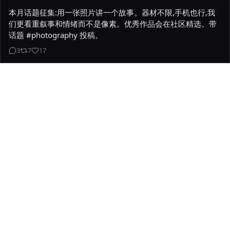
本月话题征集:用一张照片讲一个故事。器材不限,手机也行,我
们更看重叙事和情绪而不是像素。优秀作品会在社区精选。带
话题 #photography 投稿。
3
7
17