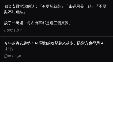
做資安最常說的話：「有更新就裝」「密碼用長一點」「不要
點不明連結」

說了一萬遍，每次出事都是這三個原因。
0
3
11
今年的資安趨勢：AI 驅動的攻擊越來越多。防禦方也得用 AI 
才行。
0
0
8