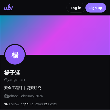
uki
Log in
Sign up
楊
楊子涵
@
yangzihan
安全工程師 | 資安研究
Joined
February 2026
16
Following
11
Followers
2
Posts