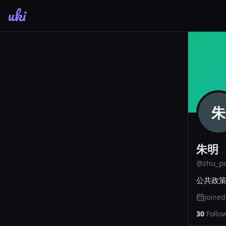
uki
朱
朱明
@
zhu_po
公共政
Joine
30
Follo