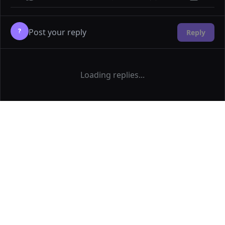
?
Reply
Loading replies...