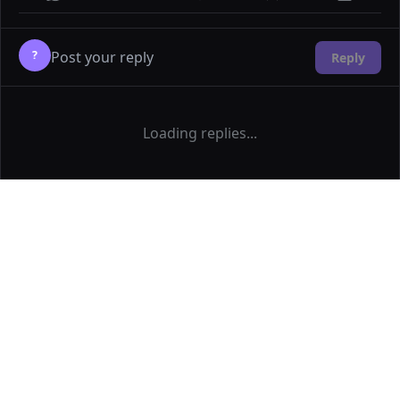
?
Reply
Loading replies...