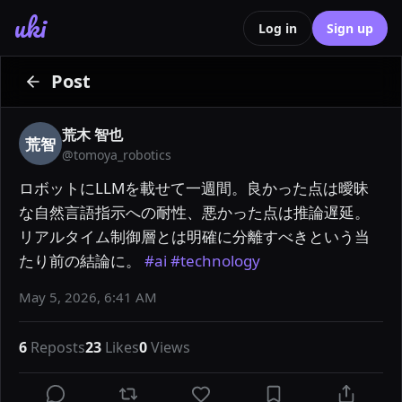
uki
Log in
Sign up
Post
荒木 智也
荒智
@
tomoya_robotics
ロボットにLLMを載せて一週間。良かった点は曖昧
な自然言語指示への耐性、悪かった点は推論遅延。
リアルタイム制御層とは明確に分離すべきという当
たり前の結論に。 
#ai
#technology
May 5, 2026, 6:41 AM
6
Reposts
23
Likes
0
Views