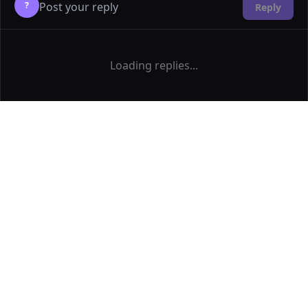
?
Reply
Loading replies...