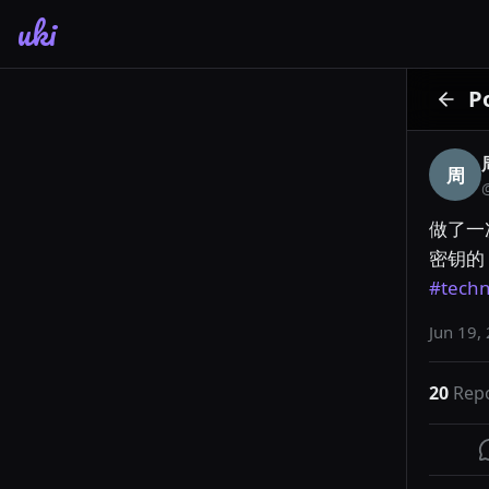
uki
P
周
做了一
#techn
Jun 19,
20
Rep