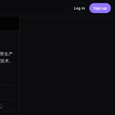
Log in
Sign up
把带生产
密钥的 .env 提交进了公开仓库。安全 99% 是流程和习惯，1% 才是技术。 