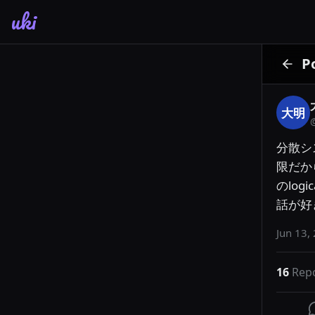
uki
P
大明
分散シ
限だか
のlog
話が好
Jun 13,
16
Rep