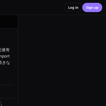
Log in
Sign up
光速有
ort
地続きな