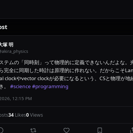
ost
大塚 明
@
akira_physics
ステムの「同時刻」って物理的に定義できないんだよな。
ら完全に同期した時計は原理的に作れない。だからこそLamp
ical clockやvector clockが必要になるという、CSと物理が
き。 
#science
#programming
 2026, 12:15 PM
osts
34
Likes
0
Views