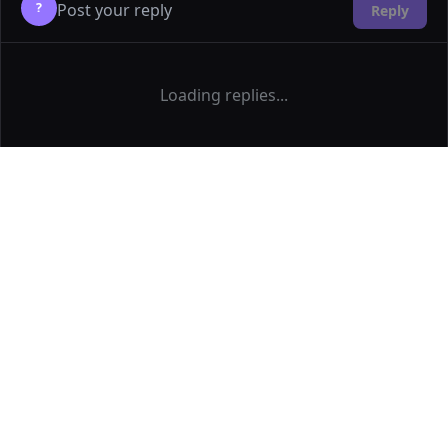
?
Reply
Loading replies...