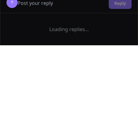
?
Reply
Loading replies...