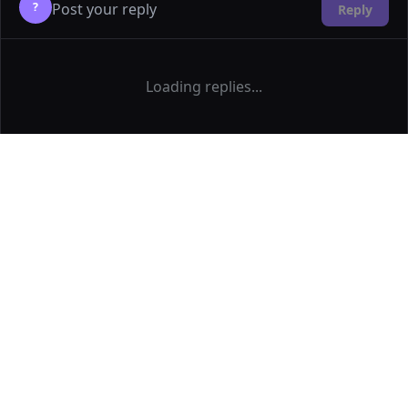
?
Reply
Loading replies...