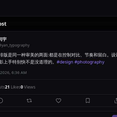
ost
闫宇
@
yan_typography
排版是同一种审美的两面:都是在控制对比、节奏和留白。设
影上手特别快不是没道理的。
#design
#photography
 2026, 6:36 AM
sts
21
Likes
0
Views