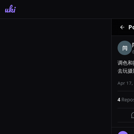
uki
P
闫
调色和
去玩摄
Apr 17,
4
Repo