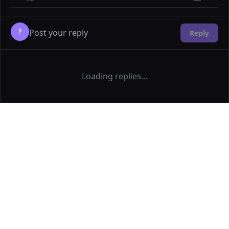
?
Reply
Loading replies...