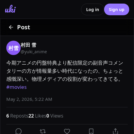
uki
Log in
Sign up
Post
村田 雪
村雪
@
yuki_anime
今期アニメの円盤特典より配信限定の副音声コメン
タリーの方が情報量多い時代になったの、ちょっと
感慨深い。物理メディアの役割が変わってきてる。 
#movies
May 2, 2026, 5:22 AM
6
Reposts
22
Likes
0
Views