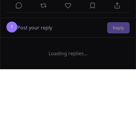
?
Reply
Loading replies...