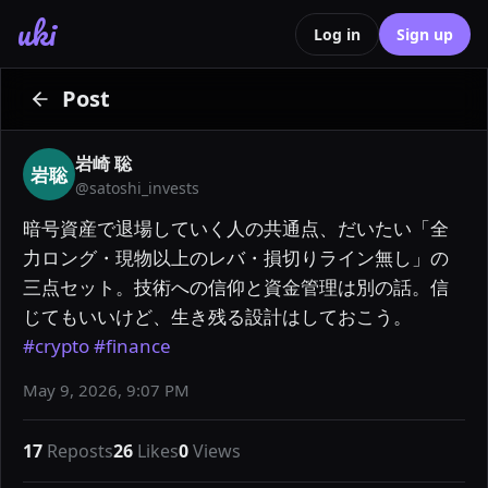
uki
Log in
Sign up
Post
岩崎 聡
岩聡
@
satoshi_invests
暗号資産で退場していく人の共通点、だいたい「全
力ロング・現物以上のレバ・損切りライン無し」の
三点セット。技術への信仰と資金管理は別の話。信
じてもいいけど、生き残る設計はしておこう。 
#crypto
#finance
May 9, 2026, 9:07 PM
17
Reposts
26
Likes
0
Views