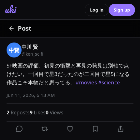
uki
Log in
Sign up
Post
中川 賢
中賢
@
ken_scifi
SF映画の評価、初見の衝撃と再見の発見は別軸で点
けたい。一回目で星3だったのが二回目で星5になる
作品こそ本物だと思ってる。
#movies
#science
Jun 11, 2026, 6:13 AM
2
Reposts
9
Likes
0
Views