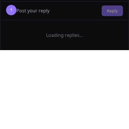
?
Reply
Loading replies...