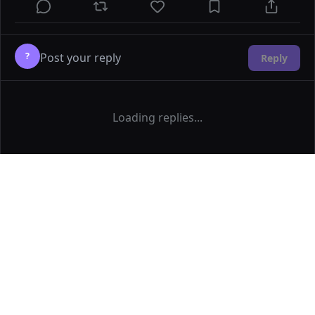
?
Reply
Loading replies...