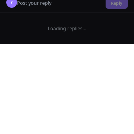
?
Reply
Loading replies...