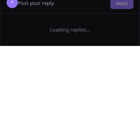
?
Reply
Loading replies...