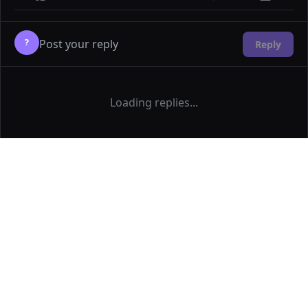
?
Reply
Loading replies...