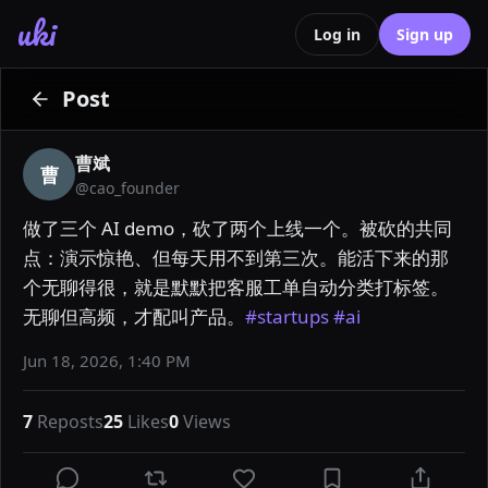
uki
Log in
Sign up
Post
曹斌
曹
@
cao_founder
做了三个 AI demo，砍了两个上线一个。被砍的共同
点：演示惊艳、但每天用不到第三次。能活下来的那
个无聊得很，就是默默把客服工单自动分类打标签。
无聊但高频，才配叫产品。
#startups
#ai
Jun 18, 2026, 1:40 PM
7
Reposts
25
Likes
0
Views