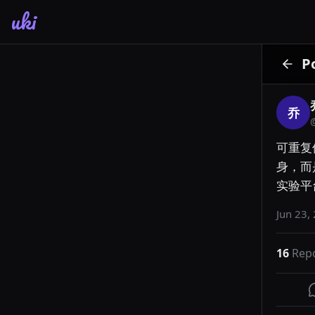
uki
P
乔
可重复
身，而
实验平
Jun 23,
16
Rep