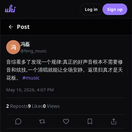
uki
Log in
Sign up
Post
冯磊
冯
@
feng_music
音综看多了发现一个规律:真正的好声音根本不需要修
音和炫技,一个清唱就能让全场安静。返璞归真才是天
花板。 
#music
May 16, 2026, 4:07 PM
2
Reposts
9
Likes
0
Views