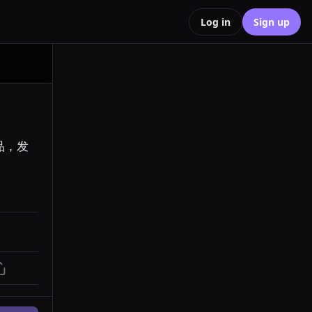
Log in
Sign up
品，发