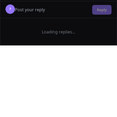
?
Reply
Loading replies...