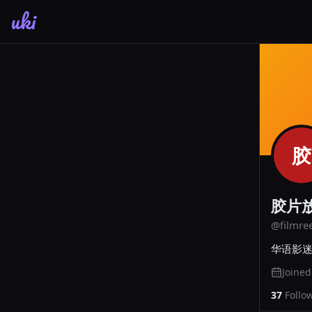
uki
胶
胶片
@
filmre
华语影
Joine
37
Follo