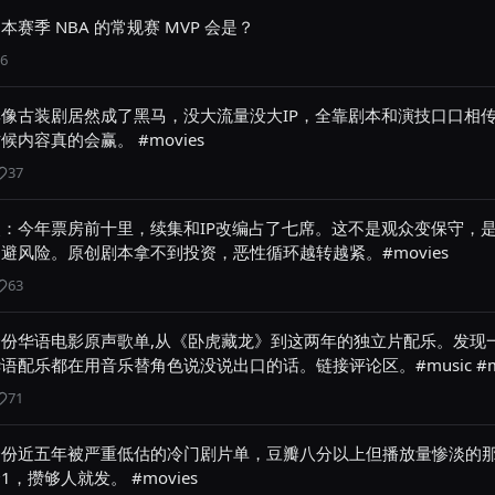
本赛季 NBA 的常规赛 MVP 会是？
6
像古装剧居然成了黑马，没大流量没大IP，全靠剧本和演技口口相
候内容真的会赢。 #movies
37
：今年票房前十里，续集和IP改编占了七席。这不是观众变保守，
避风险。原创剧本拿不到投资，恶性循环越转越紧。#movies
63
份华语电影原声歌单,从《卧虎藏龙》到这两年的独立片配乐。发现一
语配乐都在用音乐替角色说没说出口的话。链接评论区。#music #mo
71
一份近五年被严重低估的冷门剧片单，豆瓣八分以上但播放量惨淡的
1，攒够人就发。 #movies