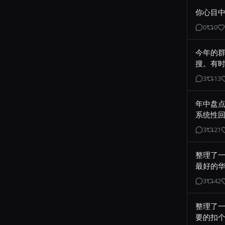
你心目中
0
0
今年的群
搜。有时
3
13
年中盘点
系统性回
3
21
整理了一
最好的华
3
42
整理了
要的扣个