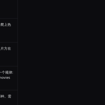
传爬上热
是片方在
个规律:
vies
那种。需