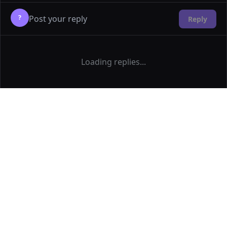
?
Reply
Loading replies...