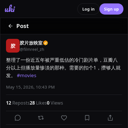
uki
Log in
Sign up
Post
胶片放映室
胶
@
filmreel_zh
整理了一份近五年被严重低估的冷门剧片单，豆瓣八
分以上但播放量惨淡的那种。需要的扣个1，攒够人就
发。 
#movies
May 15, 2026, 10:43 PM
12
Reposts
28
Likes
0
Views