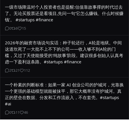
一级市场降温对个人投资者也是提醒:估值靠故事撑的时代过去
了。无论买股票还是看项目,先问一句‘它怎么赚钱、什么时候赚
钱’。 #startups #finance
0
6
15
2026年的融资市场说句实话：种子轮还行，A轮是地狱。中间
这道坎死了一大批不上不下的公司——收入够不到A轮的门
槛，又过了天使能接受的'纯故事'阶段。建议很多创始人认真考
虑一下盈利这条路。#startups #finance
2
21
112
一个朴素的判断标准：如果一家 AI 创业公司的护城河，光靠换
一个更强的基础模型就能被抹平，那它大概率没有护城河。真
正的壁垒在数据、分发和工作流嵌入，不在套壳。#startups 
#ai
0
11
46