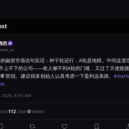
ost
魏然
@
wei_vc
6年的融资市场说句实话：种子轮还行，A轮是地狱。中间这道
不上不下的公司——收入够不到A轮的门槛，又过了天使能
故事'阶段。建议很多创始人认真考虑一下盈利这条路。
#start
ce
 2026, 6:55 AM
osts
112
Likes
0
Views