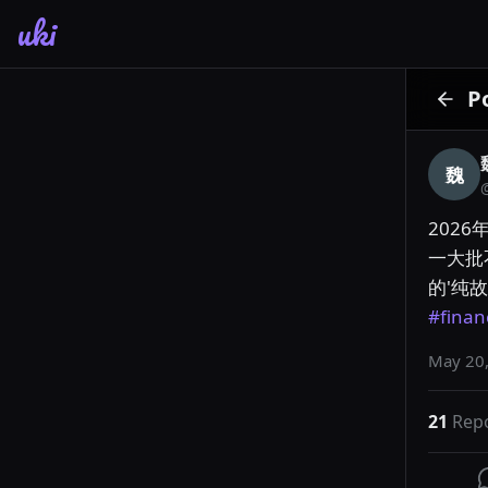
uki
P
魏
202
一大批
的'纯
#finan
May 20,
21
Rep